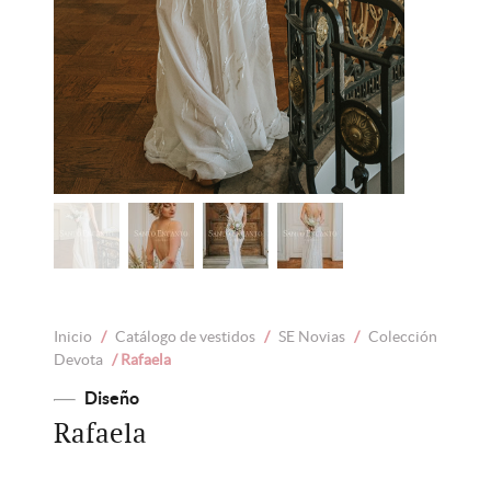
Inicio
/
Catálogo de vestidos
/
SE Novias
/
Colección
Devota
/ Rafaela
Diseño
Rafaela