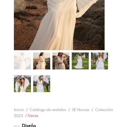
Inicio
/
Catálogo de vestidos
/
SE Novias
/
Colección
2023
/ Nerea
Diseño