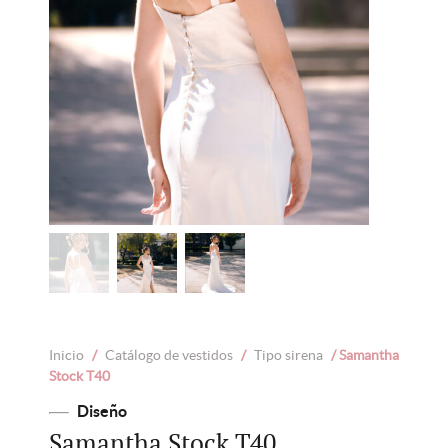
Inicio
/
Catálogo de vestidos
/
Tipo sirena
/ Samantha
Stock T40
Diseño
Samantha Stock T40