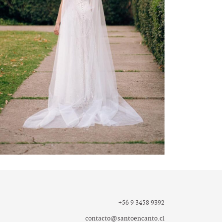
-
+56 9 3458 9392
contacto@santoencanto.cl