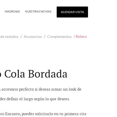
MADRINAS
NUESTRAS NOVIAS
AGENDAR VISITA
de vestidos
/
Accesorios
/
Complementos
/ Bolero
o Cola Bordada
n accesorio perfecto si deseas armar un look de
des definir el largo según lo que desees.
nto Encanto, puedes solicitarlo en tu primera cita