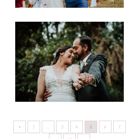
+
1
…
3
4
5
6
7